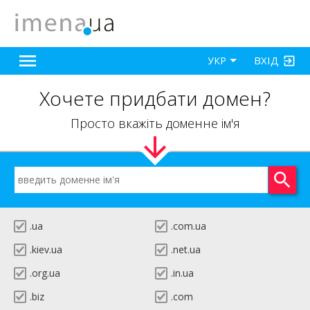
ВХІД
УКР
Хочете придбати домен?
Просто вкажіть доменне ім'я
.ua
.com.ua
.kiev.ua
.net.ua
.org.ua
.in.ua
.biz
.com